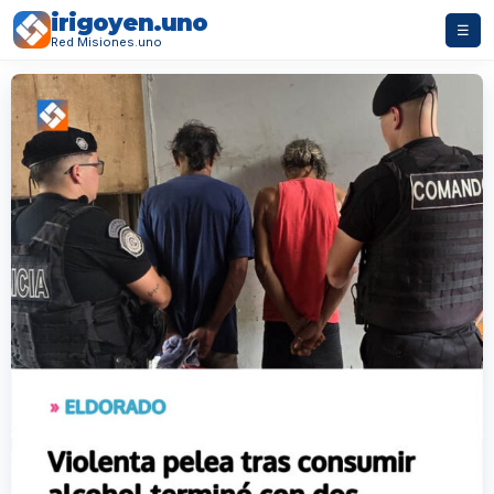
irigoyen.uno
☰
Red Misiones.uno