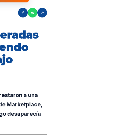
f
w
↗
teradas
iendo
ajo
rrestaron a una
 de Marketplace,
ego desaparecía