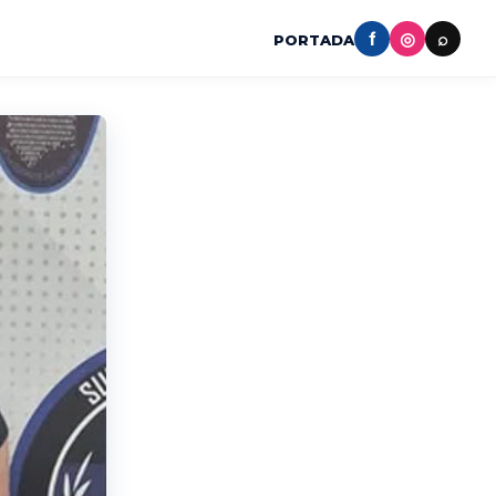
f
◎
⌕
PORTADA