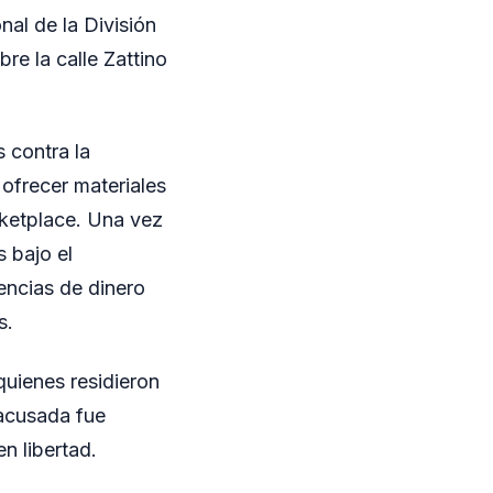
nal de la División
re la calle Zattino
 contra la
 ofrecer materiales
rketplace. Una vez
 bajo el
rencias de dinero
s.
 quienes residieron
 acusada fue
n libertad.