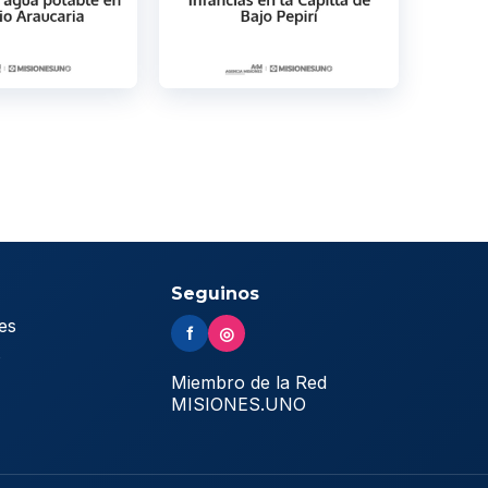
Seguinos
es
f
◎
s
Miembro de la Red
MISIONES.UNO