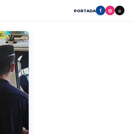
f
◎
⌕
PORTADA