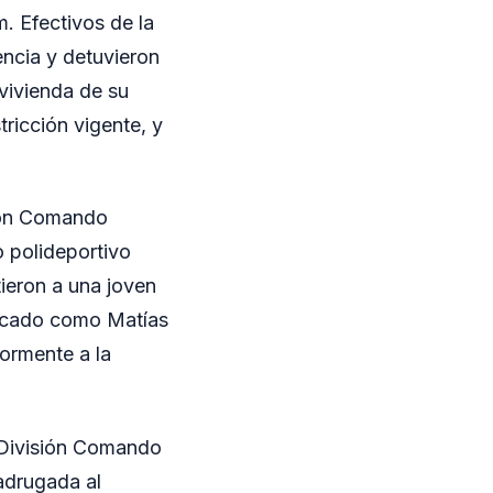
m. Efectivos de la
ncia y detuvieron
vivienda de su
tricción vigente, y
sión Comando
o polideportivo
tieron a una joven
ficado como Matías
iormente a la
a División Comando
adrugada al