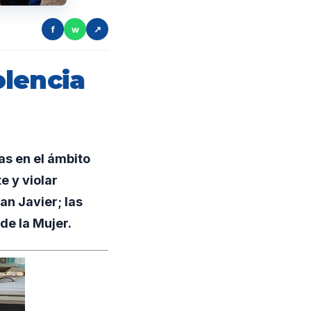
f
w
↗
olencia
s en el ámbito
e y violar
an Javier; las
de la Mujer.