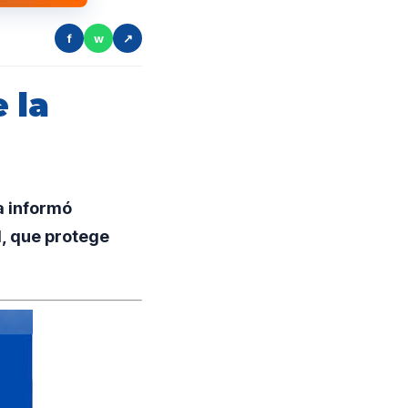
f
w
↗
 la
a informó
l, que protege