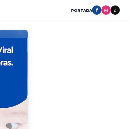
f
◎
⌕
PORTADA