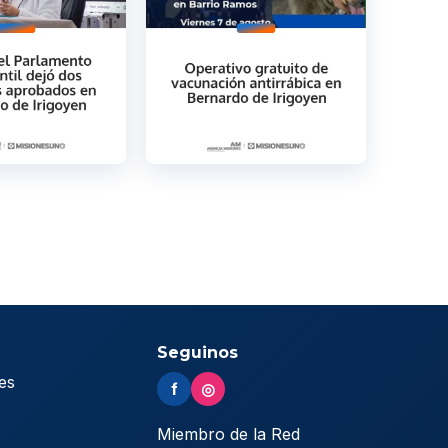
Seguinos
es
f
◎
s
Miembro de la Red