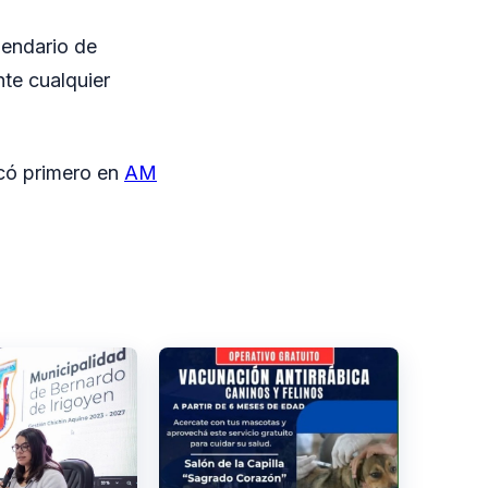
lendario de
te cualquier
có primero en
AM