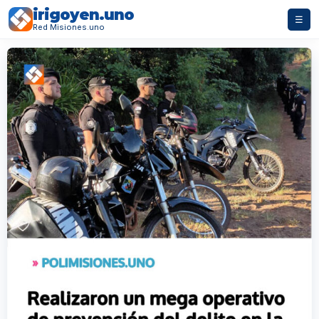
irigoyen.uno
☰
Red Misiones.uno