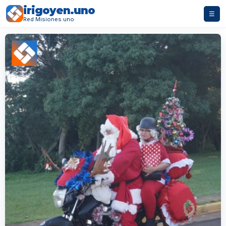
irigoyen.uno
☰
Red Misiones.uno