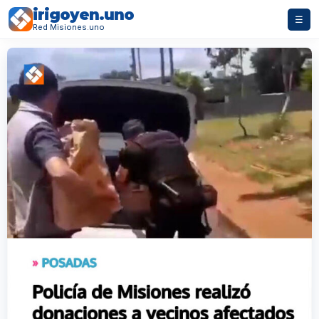
irigoyen.uno
☰
Red Misiones.uno