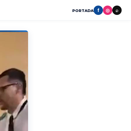
f
◎
⌕
PORTADA