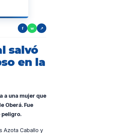
f
w
↗
l salvó
so en la
a a una mujer que
de Oberá. Fue
 peligro.
es Azota Caballo y