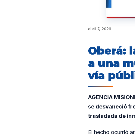
abril 7, 2026
Oberá: l
a una mu
vía públ
AGENCIA MISIONES
se desvaneció fre
trasladada de inm
El hecho ocurrió a