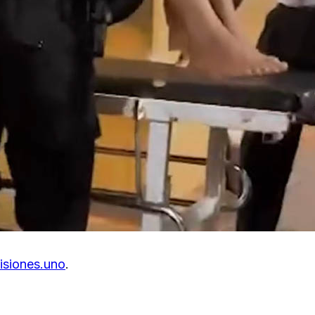
isiones.uno
.