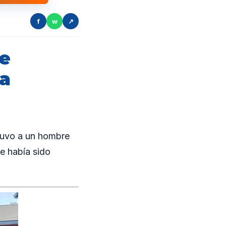
f
w
↗
e
na
tuvo a un hombre
e había sido