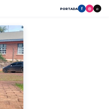
f
◎
⌕
PORTADA