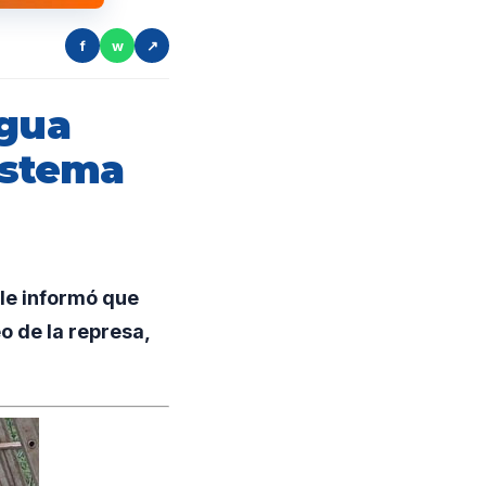
f
w
↗
agua
sistema
le informó que
o de la represa,