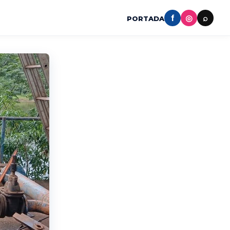
f
◎
⌕
PORTADA