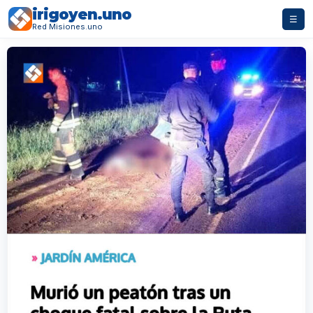
irigoyen.uno
☰
Red Misiones.uno