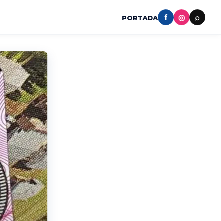
f
◎
⌕
PORTADA