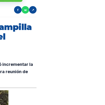
f
w
↗
ampilla
el
ó incrementar la
era reunión de