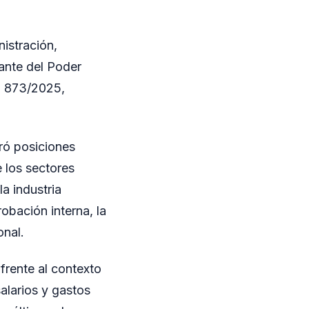
nistración,
tante del Poder
to 873/2025,
ró posiciones
 los sectores
a industria
obación interna, la
onal.
frente al contexto
alarios y gastos