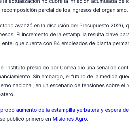
 la actualización no cubre la inflación acumulada de l
a recomposición parcial de los ingresos del organismo.
rectorio avanzó en la discusión del Presupuesto 2026, q
esos. El incremento de la estampilla resulta clave par
l ente, que cuenta con 84 empleados de planta perman
el Instituto presidido por Correa dio una señal de con
anciamiento. Sin embargo, el futuro de la medida qued
ierno nacional, en un escenario de tensiones sobre el r
atero.
robó aumento de la estampilla yerbatera y espera def
se publicó primero en
Misiones Agro
.