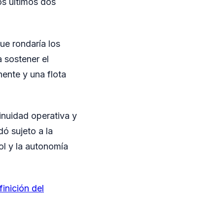
os últimos dos
ue rondaría los
a sostener el
ente y una flota
tinuidad operativa y
ó sujeto a la
ol y la autonomía
inición del