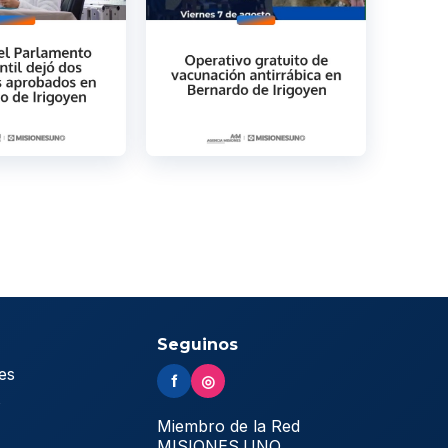
Seguinos
es
f
◎
s
Miembro de la Red
MISIONES.UNO