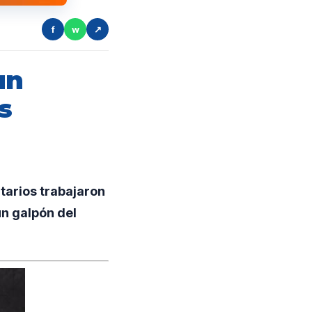
f
w
↗
un
s
arios trabajaron
un galpón del