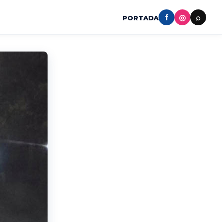
f
◎
⌕
PORTADA