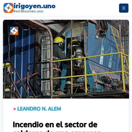
irigoyen.uno
☰
Red Misiones.uno