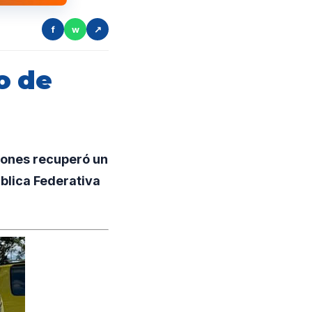
f
w
↗
o de
iones recuperó un
blica Federativa