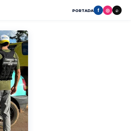
f
◎
⌕
PORTADA