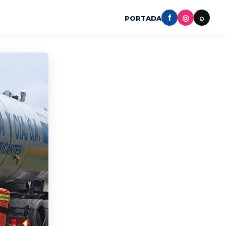
f
◎
⌕
PORTADA