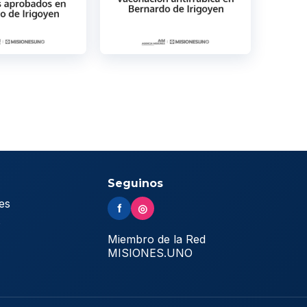
Seguinos
es
f
◎
s
Miembro de la Red
MISIONES.UNO