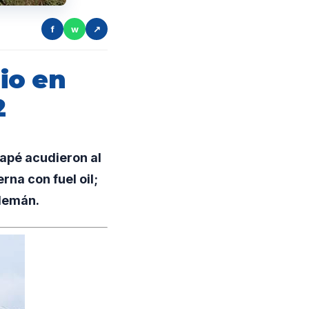
f
w
↗
io en
2
apé acudieron al
rna con fuel oil;
ulemán.