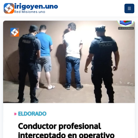
irigoyen.uno
☰
Red Misiones.uno