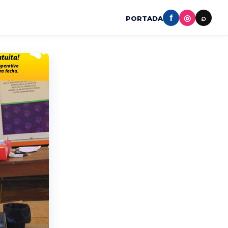
f
◎
⌕
PORTADA