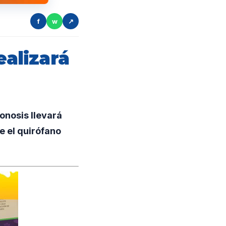
f
w
↗
ealizará
onosis llevará
e el quirófano