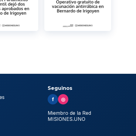
Seguinos
es
f
◎
s
Miembro de la Red
MISIONES.UNO