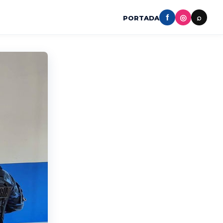
f
◎
⌕
PORTADA