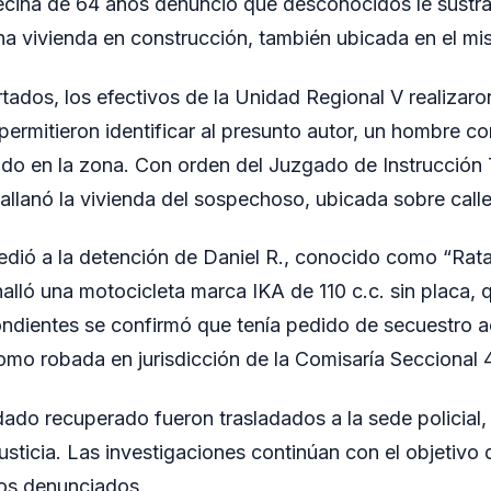
vecina de 64 años denunció que desconocidos le sustra
na vivienda en construcción, también ubicada en el mi
tados, los efectivos de la Unidad Regional V realizaro
 permitieron identificar al presunto autor, un hombre 
iado en la zona. Con orden del Juzgado de Instrucción 
llanó la vivienda del sospechoso, ubicada sobre calle
cedió a la detención de Daniel R., conocido como “Rata
 halló una motocicleta marca IKA de 110 c.c. sin placa, q
ndientes se confirmó que tenía pedido de secuestro a
mo robada en jurisdicción de la Comisaría Seccional 
odado recuperado fueron trasladados a la sede policial
usticia. Las investigaciones continúan con el objetivo 
os denunciados.