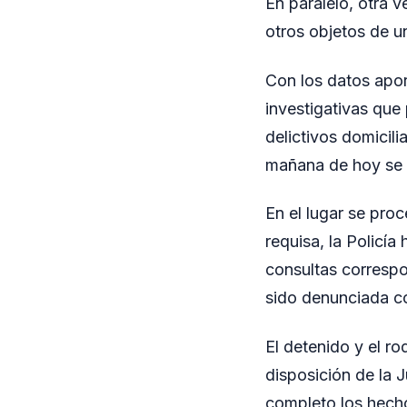
En paralelo, otra 
otros objetos de u
Con los datos apor
investigativas que
delictivos domicil
mañana de hoy se a
En el lugar se pro
requisa, la Policía
consultas correspo
sido denunciada co
El detenido y el r
disposición de la J
completo los hech