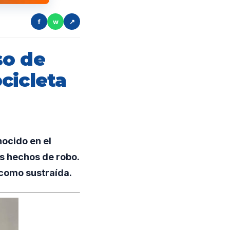
f
w
↗
so de
cicleta
ocido en el
s hechos de robo.
como sustraída.