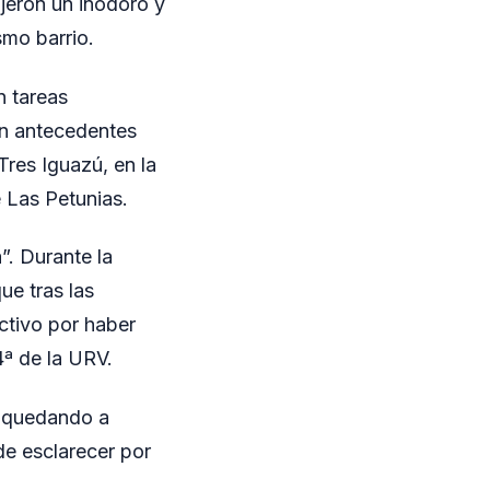
jeron un inodoro y
smo barrio.
n tareas
con antecedentes
Tres Iguazú, en la
 Las Petunias.
”. Durante la
ue tras las
ctivo por haber
4ª de la URV.
, quedando a
de esclarecer por