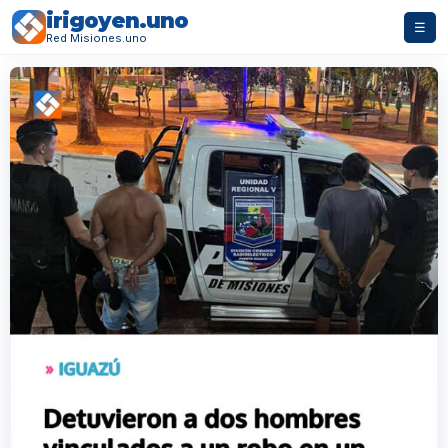
irigoyen.uno
☰
Red Misiones.uno