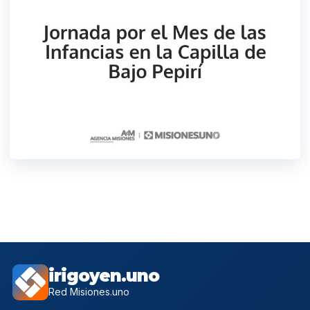
irigoyen.uno
Red Misiones.uno