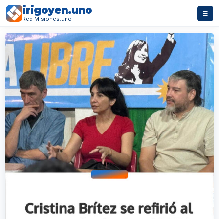
irigoyen.uno
☰
Red Misiones.uno