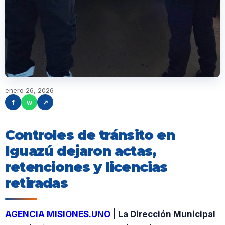
enero 26, 2026
f
w
↗
Controles de tránsito en
Iguazú dejaron actas,
retenciones y licencias
retiradas
AGENCIA MISIONES.UNO
| La Dirección Municipal