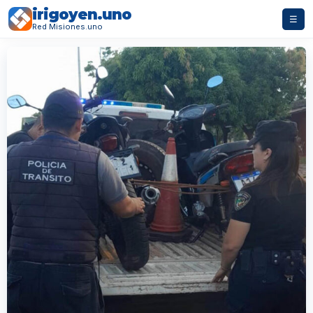
irigoyen.uno
☰
Red Misiones.uno