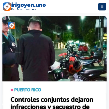
irigoyen.uno
☰
Red Misiones.uno