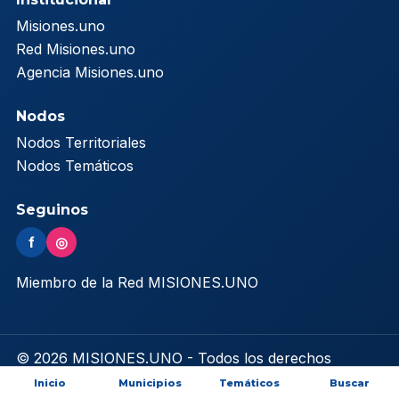
Misiones.uno
Red Misiones.uno
Agencia Misiones.uno
Nodos
Nodos Territoriales
Nodos Temáticos
Seguinos
f
◎
Miembro de la Red MISIONES.UNO
© 2026 MISIONES.UNO - Todos los derechos
reservados
Inicio
Municipios
Temáticos
Buscar