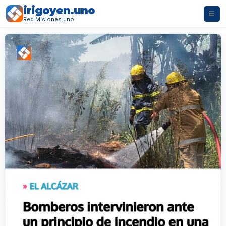
irigoyen.uno
☰
Red Misiones.uno