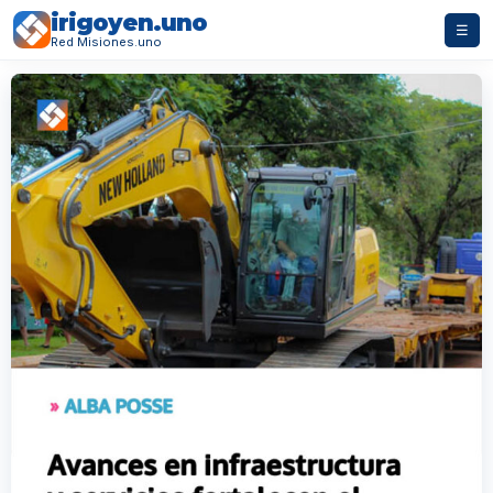
irigoyen.uno
☰
Red Misiones.uno