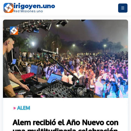
irigoyen.uno
☰
Red Misiones.uno